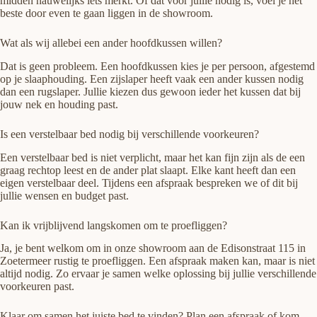
midden nauwelijks iets merkt. Of dat voor jullie nodig is, voel je het
beste door even te gaan liggen in de showroom.
Wat als wij allebei een ander hoofdkussen willen?
Dat is geen probleem. Een hoofdkussen kies je per persoon, afgestemd
op je slaaphouding. Een zijslaper heeft vaak een ander kussen nodig
dan een rugslaper. Jullie kiezen dus gewoon ieder het kussen dat bij
jouw nek en houding past.
Is een verstelbaar bed nodig bij verschillende voorkeuren?
Een verstelbaar bed is niet verplicht, maar het kan fijn zijn als de een
graag rechtop leest en de ander plat slaapt. Elke kant heeft dan een
eigen verstelbaar deel. Tijdens een afspraak bespreken we of dit bij
jullie wensen en budget past.
Kan ik vrijblijvend langskomen om te proefliggen?
Ja, je bent welkom om in onze showroom aan de Edisonstraat 115 in
Zoetermeer rustig te proefliggen. Een afspraak maken kan, maar is niet
altijd nodig. Zo ervaar je samen welke oplossing bij jullie verschillende
voorkeuren past.
Klaar om samen het juiste bed te vinden? Plan een afspraak of kom