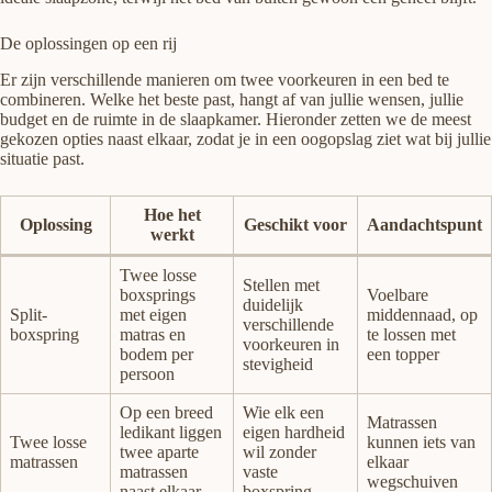
De oplossingen op een rij
Er zijn verschillende manieren om twee voorkeuren in een bed te
combineren. Welke het beste past, hangt af van jullie wensen, jullie
budget en de ruimte in de slaapkamer. Hieronder zetten we de meest
gekozen opties naast elkaar, zodat je in een oogopslag ziet wat bij jullie
situatie past.
Hoe het
Oplossing
Geschikt voor
Aandachtspunt
werkt
Twee losse
Stellen met
boxsprings
Voelbare
duidelijk
Split-
met eigen
middennaad, op
verschillende
boxspring
matras en
te lossen met
voorkeuren in
bodem per
een topper
stevigheid
persoon
Op een breed
Wie elk een
Matrassen
ledikant liggen
eigen hardheid
Twee losse
kunnen iets van
twee aparte
wil zonder
matrassen
elkaar
matrassen
vaste
wegschuiven
naast elkaar
boxspring