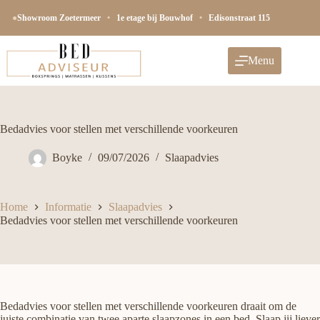
Ga
naar
●
Showroom Zoetermeer
•
1e etage bij Bouwhof
•
Edisonstraat 115
de
inhoud
Menu
Bedadvies voor stellen met verschillende voorkeuren
Boyke
09/07/2026
Slaapadvies
Home
Informatie
Slaapadvies
Bedadvies voor stellen met verschillende voorkeuren
Bedadvies voor stellen met verschillende voorkeuren draait om de
juiste combinatie van twee aparte slaapzones in een bed. Slaap jij liever