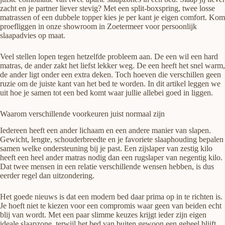
zacht en je partner liever stevig? Met een split-boxspring, twee losse
matrassen of een dubbele topper kies je per kant je eigen comfort. Kom
proefliggen in onze showroom in Zoetermeer voor persoonlijk
slaapadvies op maat.
Veel stellen lopen tegen hetzelfde probleem aan. De een wil een hard
matras, de ander zakt het liefst lekker weg. De een heeft het snel warm,
de ander ligt onder een extra deken. Toch hoeven die verschillen geen
ruzie om de juiste kant van het bed te worden. In dit artikel leggen we
uit hoe je samen tot een bed komt waar jullie allebei goed in liggen.
Waarom verschillende voorkeuren juist normaal zijn
Iedereen heeft een ander lichaam en een andere manier van slapen.
Gewicht, lengte, schouderbreedte en je favoriete slaaphouding bepalen
samen welke ondersteuning bij je past. Een zijslaper van zestig kilo
heeft een heel ander matras nodig dan een rugslaper van negentig kilo.
Dat twee mensen in een relatie verschillende wensen hebben, is dus
eerder regel dan uitzondering.
Het goede nieuws is dat een modern bed daar prima op in te richten is.
Je hoeft niet te kiezen voor een compromis waar geen van beiden echt
blij van wordt. Met een paar slimme keuzes krijgt ieder zijn eigen
ideale slaapzone, terwijl het bed van buiten gewoon een geheel blijft.