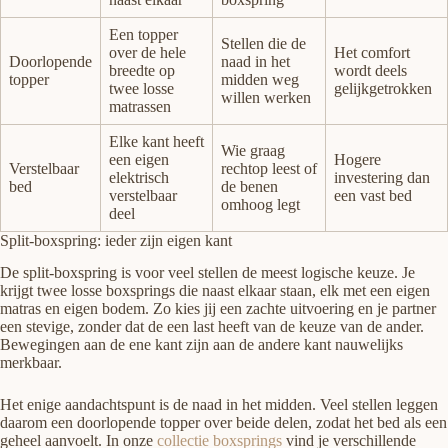
Een topper
Stellen die de
over de hele
Het comfort
Doorlopende
naad in het
breedte op
wordt deels
topper
midden weg
twee losse
gelijkgetrokken
willen werken
matrassen
Elke kant heeft
Wie graag
een eigen
Hogere
Verstelbaar
rechtop leest of
elektrisch
investering dan
bed
de benen
verstelbaar
een vast bed
omhoog legt
deel
Split-boxspring: ieder zijn eigen kant
De split-boxspring is voor veel stellen de meest logische keuze. Je
krijgt twee losse boxsprings die naast elkaar staan, elk met een eigen
matras en eigen bodem. Zo kies jij een zachte uitvoering en je partner
een stevige, zonder dat de een last heeft van de keuze van de ander.
Bewegingen aan de ene kant zijn aan de andere kant nauwelijks
merkbaar.
Het enige aandachtspunt is de naad in het midden. Veel stellen leggen
daarom een doorlopende topper over beide delen, zodat het bed als een
geheel aanvoelt. In onze
collectie boxsprings
vind je verschillende