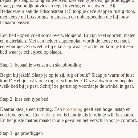
bepaal je slaaphouding en wensen, kies een type bed, ga proefliggen,
vraag persoonlijk advies en regel levering en maatwerk. Bij
Bedadviseur aan de Edisonstraat 115 loop je deze stappen rustig door,
met keuze uit boxsprings, matrassen en opbergbedden die bij jouw
lichaam passen.
Een bed kopen voelt soms overweldigend. Er zijn veel soorten, maten
en materialen. Met een helder stappenplan wordt de keuze een stuk
eenvoudiger. Zo weet je bij elke stap waar je op let en kom je tot een
bed waar je echt goed op slaapt.
Stap 1: bepaal je wensen en slaaphouding
Begin bij jezelf. Slaap je op je zij, rug of buik? Slaap je warm of juist
koud? Heb je last van je rug of schouders? Deze antwoorden bepalen
welk bed bij je past. Schrijf ze gerust op voordat je de winkel in gaat.
Stap 2: kies een type bed
Daarna kies je een richting. Een
boxspring
geeft een hoge instap en
een luxe gevoel. Een
opbergbed
is handig als je ruimte wilt besparen.
En het juiste matras maakt in alle gevallen het verschil voor je comfort.
Stap 3: ga proefliggen