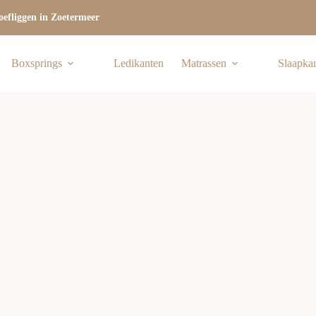
efliggen in Zoetermeer
Boxsprings
Ledikanten
Matrassen
Slaapka