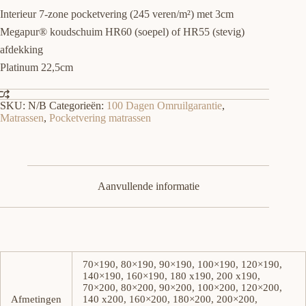
Interieur 7-zone pocketvering (245 veren/m²) met 3cm
Megapur® koudschuim HR60 (soepel) of HR55 (stevig)
afdekking
Platinum 22,5cm
SKU:
N/B
Categorieën:
100 Dagen Omruilgarantie
,
Matrassen
,
Pocketvering matrassen
Aanvullende informatie
70×190, 80×190, 90×190, 100×190, 120×190,
140×190, 160×190, 180 x190, 200 x190,
70×200, 80×200, 90×200, 100×200, 120×200,
Afmetingen
140 x200, 160×200, 180×200, 200×200,