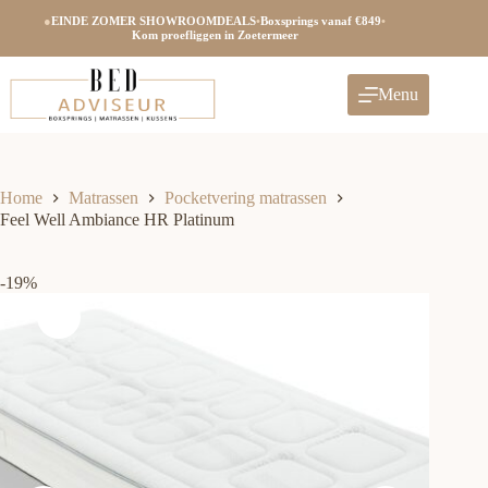
Ga
●
EINDE ZOMER SHOWROOMDEALS
•
Boxsprings vanaf €849
•
naar
Kom proefliggen in Zoetermeer
de
inhoud
Menu
Home
Matrassen
Pocketvering matrassen
Feel Well Ambiance HR Platinum
-19%