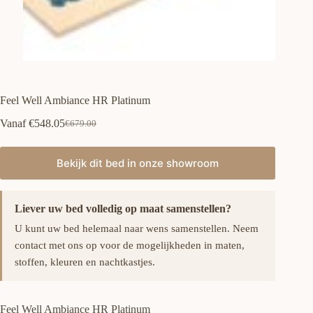
Feel Well Ambiance HR Platinum
Vanaf
€
548.05
€
679.00
Oorspronkelijke
Huidige
prijs
prijs
was:
is:
Bekijk dit bed in onze showroom
€679.00.
€548.05.
Liever uw bed volledig op maat samenstellen?
U kunt uw bed helemaal naar wens samenstellen. Neem
contact met ons op voor de mogelijkheden in maten,
stoffen, kleuren en nachtkastjes.
Feel Well Ambiance HR Platinum